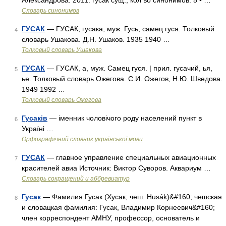
Александрова. 2011. гусак сущ., кол во синонимов: 5 • …
Словарь синонимов
ГУСАК
— ГУСАК, гусака, муж. Гусь, самец гуся. Толковый
4
словарь Ушакова. Д.Н. Ушаков. 1935 1940 …
Толковый словарь Ушакова
ГУСАК
— ГУСАК, а, муж. Самец гуся. | прил. гусачий, ья,
5
ье. Толковый словарь Ожегова. С.И. Ожегов, Н.Ю. Шведова.
1949 1992 …
Толковый словарь Ожегова
Гусаків
— іменник чоловічого роду населений пункт в
6
Україні …
Орфографічний словник української мови
ГУСАК
— главное управление специальных авиационных
7
красителей авиа Источник: Виктор Суворов. Аквариум …
Словарь сокращений и аббревиатур
Гусак
— Фамилия Гусак (Хусак; чеш. Husák)&#160; чешская
8
и словацкая фамилия: Гусак, Владимир Корнеевич&#160;
член корреспондент АМНУ, профессор, основатель и