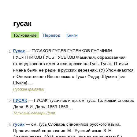
гусак
Толкование
Перевод
Книги
Гусак
— ГУСАКОВ ГУСЕВ ГУСЕНКОВ ГУСЫНИН
1
ГУСЯТНИКОВ ГУСЬ ГУСЬКОВ Фамилия, образованная
отнецерковного имени или прозвища Гусь, Гусак. Птичьи
имена были не редки в русских деревнях. (У) Упоминаются
в Ономастиконе Веселовского Гусак Федор Шуклин [см.
Шукля] …
Русские фамилии
ГУСАК
— ГУСАК, гусачник и пр. см. гусь. Толковый словарь
2
Даля. В.И. Даль. 1863 1866 …
Толковый словарь Даля
гусак
— см. гусь Словарь синонимов русского языка.
3
Практический справочник. М.: Русский язык. З. Е.