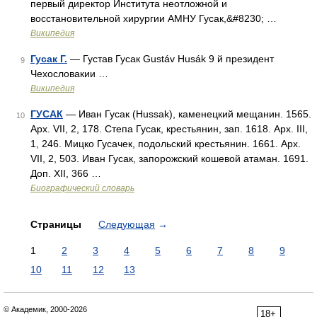
первый директор Института неотложной и
восстановительной хирургии АМНУ Гусак,&#8230; …
Википедия
Гусак Г.
— Густав Гусак Gustáv Husák 9 й президент
9
Чехословакии …
Википедия
ГУСАК
— Иван Гусак (Hussak), каменецкий мещанин. 1565.
10
Арх. VII, 2, 178. Степа Гусак, крестьянин, зап. 1618. Арх. III,
1, 246. Мицко Гусачек, подольский крестьянин. 1661. Арх.
VII, 2, 503. Иван Гусак, запорожский кошевой атаман. 1691.
Доп. XII, 366 …
Биографический словарь
Страницы
Следующая
→
1
2
3
4
5
6
7
8
9
10
11
12
13
© Академик, 2000-2026
18+